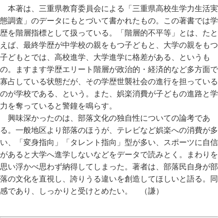
本著は、三重県教育委員会による「三重県高校生学力生活実
態調査」のデータにもとづいて書かれたもの。この著書では学
歴を階層指標として扱っている。「階層的不平等」とは、たと
えば、最終学歴が中学校の親をもつ子どもと、大学の親をもつ
子どもとでは、高校進学、大学進学に格差がある、というも
の。ますます学歴エリート階層が政治的・経済的など多方面で
寡占している状態だが、その学歴世襲社会の進行を担っている
のが学校である、という。また、娯楽消費が子どもの進路と学
力を奪っていると警鐘を鳴らす。
興味深かったのは、部落文化の独自性についての論考であ
る。一般地区より部落のほうが、テレビなど娯楽への消費が多
い、「変身指向」「タレント指向」型が多い、スポーツに自信
があると大学へ進学しないなどをデータで読みとく。まわりを
思い浮かべ思わず納得してしまった。著者は、部落民自身が部
落の文化を直視し、誇りうる違いを創造してほしいと語る。同
感であり、しっかりと受けとめたい。 （謙）