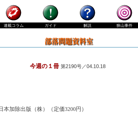
連載
コラム
ガイド
解説
狭山
事件
今週の１冊
第2190号／04.10.18
本加除出版（株）（定価3200円）