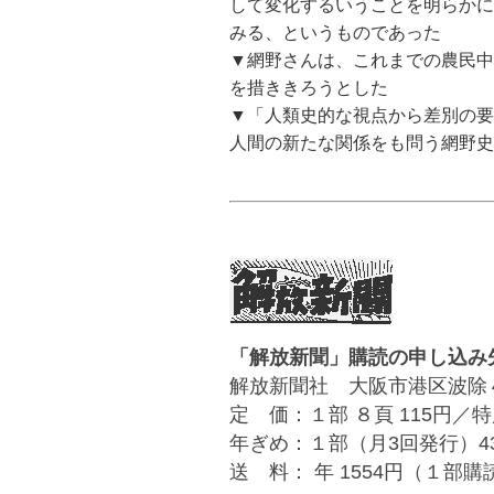
して変化するいうことを明らかに
みる、というものであった
▼網野さんは、これまでの農民中
を措ききろうとした
▼「人類史的な視点から差別の要
人間の新たな関係をも問う網野史
「解放新聞」購読の申し込み
解放新聞社 大阪市港区波除４丁目１－
定 価：１部 ８頁 115円／特
年ぎめ：１部（月3回発行）4
送 料： 年 1554円（１部