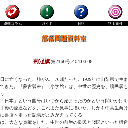
連載
コラム
ガイド
解説
狭山
事件
荊冠旗
第2160号／04.03.08
日に亡くなった。肺がん、76歳だった。1929年に山梨県で生
てきた。『蒙古襲来』（小学館）は、中世の歴史を、賤民層も
う
「日本」という国号はいつから始まったのかという問いかけを
手形の流通などを、これまた見事に描いた。しかも中高生向け
に書店へ走った記憶がよみがえってくる
は、大きな貢献をした。中世の前半の良民と賤民といった構造