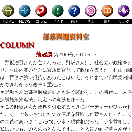
HOME
NEWS
コラム
ガイド
解説
狭山
資料
リンク
荊冠旗
第2169号／04.05.17
野坂浩賢さんが亡くなった。野坂さんは、社会党が政権をと
り、村山内閣のときに官房長官として政権を支えた。村山内閣
は、官僚の強い抵抗があったとはいえ、それまでの自民党内閣
ができなかった改革を重ねた
▼野坂さんは部落解放運動とも深く関わり、この時代に「人権
擁護施策推進法」制定への道筋を作った
▼この野坂さんが政界を引退するときにパーティーがひらかれ
た。そこであいさつしたのが厚相を経験した菅さんだった。そ
の直後にあいさつしたのは小泉・現首相だった。小泉首相は、
私はいつもこの人のあとなんですよ、と人気の面で菅さんがト