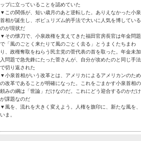
ップに立っていることを認めていた
▼この関係が、短い歳月のあと逆転した。ありえなかった小泉
首相が誕生し、ポピュリズム的手法で大いに人気を博している
のが現状だ
▼その懐刀で、小泉政権を支えてきた福田官房長官は年金問題
で「風のごとく来たりて風のごとく去る」とうまくたちまわ
り、政権奪取をねらう民主党の菅代表の首を取った。年金未加
入問題で急先鋒にたった菅さんが、自分が攻めたのと同じ手法
で切り返された
▼小泉首相がいう改革とは、アメリカによるアメリカンのため
の改革であることが明確になった。これをごまかす小泉首相の
頼みの綱は「世論」だけなのだ。これにどう迎合するのかだけ
が課題なのだ
▼風を、流れを大きく変えよう。人権を旗印に、新たな風を、
いま。