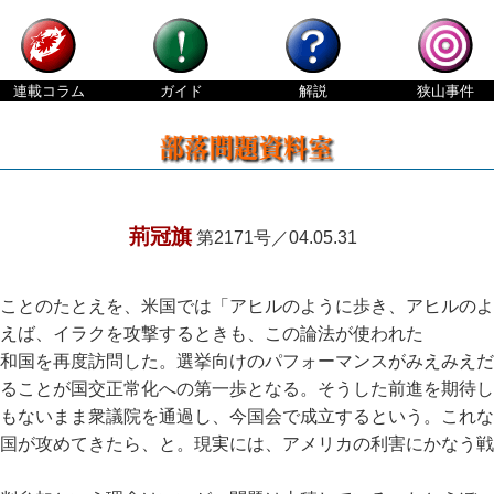
連載
コラム
ガイド
解説
狭山
事件
荊冠旗
第2171号／04.05.31
ことのたとえを、米国では「アヒルのように歩き、アヒルのよ
えば、イラクを攻撃するときも、この論法が使われた
和国を再度訪問した。選挙向けのパフォーマンスがみえみえだ
ることが国交正常化への第一歩となる。そうした前進を期待し
もないまま衆議院を通過し、今国会で成立するという。これな
国が攻めてきたら、と。現実には、アメリカの利害にかなう戦