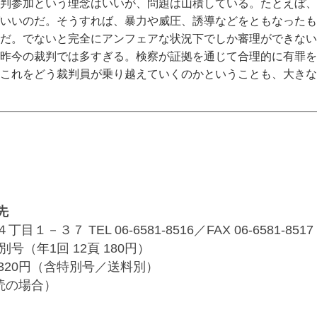
判参加という理念はいいが、問題は山積している。たとえぼ、
ばいいのだ。そうすれば、暴力や威圧、誘導などをともなったも
だ。でないと完全にアンフェアな状況下でしか審理ができない
昨今の裁判では多すぎる。検察が証拠を通じて合理的に有罪を
これをどう裁判員が乗り越えていくのかということも、大きな
先
３７ TEL 06-6581-8516／FAX 06-6581-8517
別号（年1回 12頁 180円）
320円（含特別号／送料別）
購読の場合）