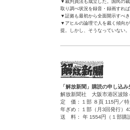
▼裁判員法も成立した。国民の裁
取り調べ状況を録音・録画すれ
▼証拠も最初から全面開示すべき
▼アヒルの論理で人を裁く傾向が
提。しかし、そうなっていない。
「解放新聞」購読の申し込み
解放新聞社 大阪市港区波除４丁目１－
定 価：１部 ８頁 115円／特
年ぎめ：１部（月3回発行）4
送 料： 年 1554円（１部