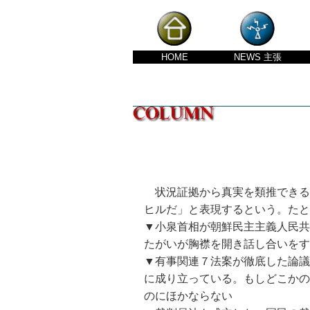
HOME
NEWS
主張
状況証拠から真実を類推できる
ヒルだ」と表現するという。たと
▼小泉首相が朝鮮民主主義人民共
たがいが胸襟を開き話し合いをす
▼有事関連７法案が徹底した論議
に成り立っている。もしどこかの
のにほかならない