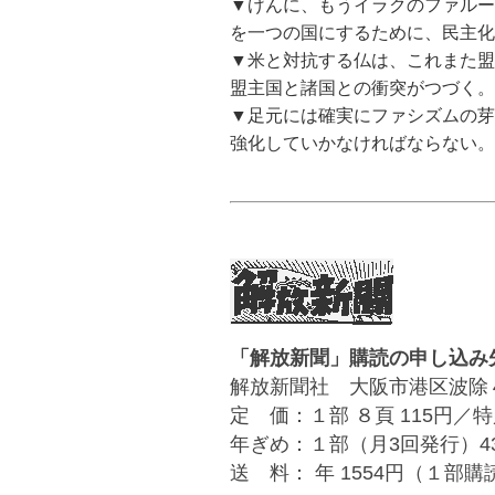
▼げんに、もうイラクのファルー
を一つの国にするために、民主化
▼米と対抗する仏は、これまた盟
盟主国と諸国との衝突がつづく。
▼足元には確実にファシズムの芽
強化していかなければならない。
「解放新聞」購読の申し込み
解放新聞社 大阪市港区波除４丁目１－
定 価：１部 ８頁 115円／特
年ぎめ：１部（月3回発行）4
送 料： 年 1554円（１部