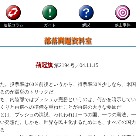
連載
コラム
ガイド
解説
狭山
事件
荊冠旗
第2194号／04.11.15
。投票率は60％前後というから、得票率50％少しなら、米国
てるのが選挙のトリックだ
ち、内陸部ではブッシュが完勝というのは、何かを暗示してい
くりと再選への準備を重ねたことが再選の大きな要因だ
とは、ブッシュの演説。われわれは一つの国、一つの憲法、一
い発想だ。しかも、世界を民主化するためにも、すべての国力
る