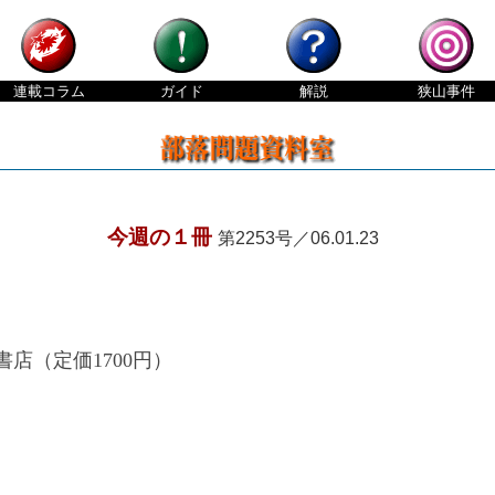
連載
コラム
ガイド
解説
狭山
事件
今週の１冊
第2253号／06.01.23
店（定価1700円）