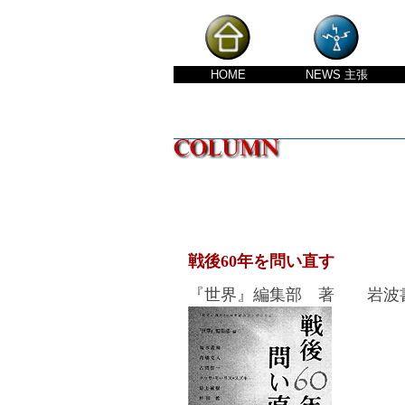
HOME
NEWS
主張
戦後60年を問い直す
『世界』編集部 著 岩波書