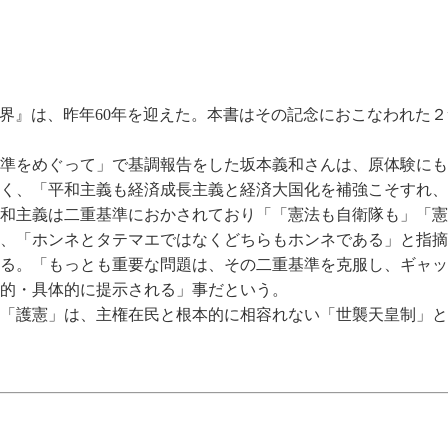
』は、昨年60年を迎えた。本書はその記念におこなわれた２
準をめぐって」で基調報告をした坂本義和さんは、原体験にも
く、「平和主義も経済成長主義と経済大国化を補強こそすれ、
和主義は二重基準におかされており「「憲法も自衛隊も」「憲
、「ホンネとタテマエではなくどちらもホンネである」と指摘
る。「もっとも重要な問題は、その二重基準を克服し、ギャッ
的・具体的に提示される」事だという。
「護憲」は、主権在民と根本的に相容れない「世襲天皇制」と