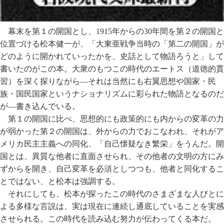
幕末を第１の開国とし、1915年からの30年間を第２の開国と
位置づける松本健一が、「大東亜戦争当時の「第二の開国」が
どのように開かれていったかを、史話として物語ろうと」して
書いたのがこの本。大衆のもつこの時代のエートス（道徳的貫
習）を深く探りながら―それは当然にも右翼思想や国家・民
族・国民国家というナショナリズムに彩られた物語となるのだ
が―書き込んでいる。
第１の開国に比べ、思想的にも政策的にも内からの変革の力
が弱かった第２の開国は、外からの力でおこなわれ、それがア
メリカ民主主義への同化、「自己懐疑なき繁栄」をうんだ。開
国とは、異質な他者に直面させられ、その他者の文明の方にみ
ずからを開き、自己変革を必須としつつも、他者と同化するこ
とではない、と松本は強調する。
それにしても、松本が探ったこの時代のさまざまな人びとに
よる多様な言説は、実は現在に連続し通底していることを実感
させられる。この時代を読み込む努力が伝わってくる本だ。