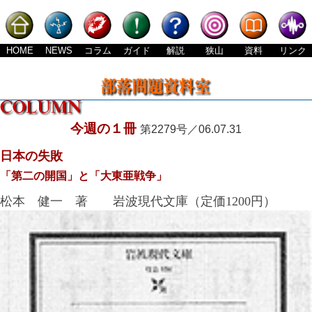
HOME
NEWS
コラム
ガイド
解説
狭山
資料
リンク
今週の１冊
第2279号／06.07.31
日本の失敗
「第二の開国」と「大東亜戦争」
松本 健一 著 岩波現代文庫（定価1200円）