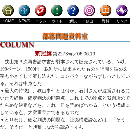
HOME
NEWS
コラム
ガイド
解説
狭山
資料
リンク
荊冠旗
第2273号／06.06.19
狭山第３次再審請求書が製本されて販売されている。A4判
198ページ、1500円。裁判所に提出されたものを行間を詰め文
字も小さくして流し込んだ。コンパクトながらずしっとしてい
る。それは中身もだ
▼最大の特徴は、狭山事件とは何か、石川さんが逮捕されるに
いたる経過、確定判決の問題点、これまでの論点と裁判所ので
たらめな決定などを、これ一冊を読めばわかる、という構成に
している点。大変重宝にできるものだ
▼とりわけ、確定判決の問題点、証拠構造論などは、「そう
だ、そうだ」と興奮しながら読みすすむ