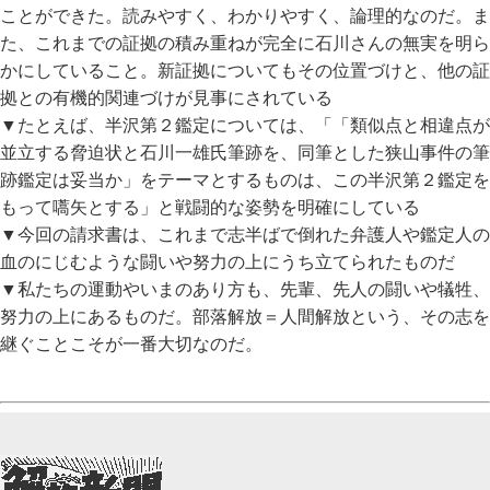
ことができた。読みやすく、わかりやすく、論理的なのだ。ま
た、これまでの証拠の積み重ねが完全に石川さんの無実を明ら
かにしていること。新証拠についてもその位置づけと、他の証
拠との有機的関連づけが見事にされている
▼たとえば、半沢第２鑑定については、「「類似点と相違点が
並立する脅迫状と石川一雄氏筆跡を、同筆とした狭山事件の筆
跡鑑定は妥当か」をテーマとするものは、この半沢第２鑑定を
もって嚆矢とする」と戦闘的な姿勢を明確にしている
▼今回の請求書は、これまで志半ばで倒れた弁護人や鑑定人の
血のにじむような闘いや努力の上にうち立てられたものだ
▼私たちの運動やいまのあり方も、先輩、先人の闘いや犠牲、
努力の上にあるものだ。部落解放＝人間解放という、その志を
継ぐことこそが一番大切なのだ。