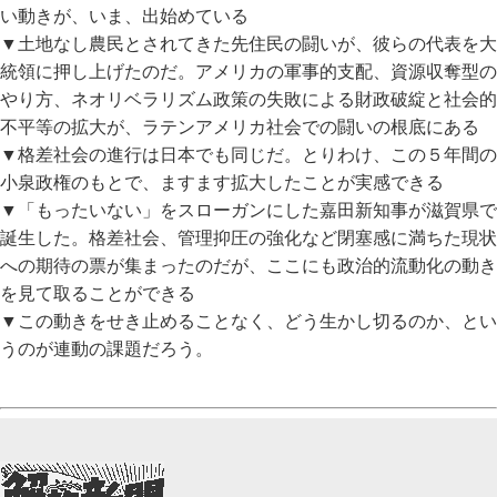
い動きが、いま、出始めている
▼土地なし農民とされてきた先住民の闘いが、彼らの代表を大
統領に押し上げたのだ。アメリカの軍事的支配、資源収奪型の
やり方、ネオリベラリズム政策の失敗による財政破綻と社会的
不平等の拡大が、ラテンアメリカ社会での闘いの根底にある
▼格差社会の進行は日本でも同じだ。とりわけ、この５年間の
小泉政権のもとで、ますます拡大したことが実感できる
▼「もったいない」をスローガンにした嘉田新知事が滋賀県で
誕生した。格差社会、管理抑圧の強化など閉塞感に満ちた現状
への期待の票が集まったのだが、ここにも政治的流動化の動き
を見て取ることができる
▼この動きをせき止めることなく、どう生かし切るのか、とい
うのが連動の課題だろう。