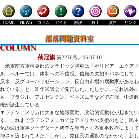
HOME
NEWS
コラム
ガイド
解説
狭山
資料
リンク
荊冠旗
第2276号／06.07.10
米軍南方軍司令部のクラドック将軍は「ボリビア、エクアド
ル、ペルーでは、体制への不信感、信頼の欠如をバネにして、
反米、反グローバリゼーション、反自由市場の扇動家があらわ
れている」と、昨年米議会で発言した。たしかに、それ以外に
も、ブラジル、アルゼンチン、ベネズエラなどで左派、中道政
権が誕生している
▼ラテンアメリカに大きな地殻変動、政治的流動化が起きてい
る。これまでラテンアメリカではアメリカの支援のもと、民主
化の波は軍事クーデターと拷問を専門とする軍事政権によって
押さえ込まれてきた。しかし、先住民の運動のなかから、新し