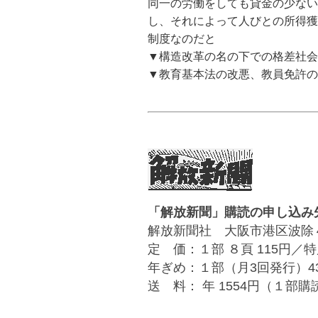
同一の労働をしても貸金の少ない
し、それによって人びとの所得獲
制度なのだと
▼構造改革の名の下での格差社会
▼教育基本法の改悪、教員免許
「解放新聞」購読の申し込み
解放新聞社 大阪市港区波除４丁目１－
定 価：１部 ８頁 115円／特
年ぎめ：１部（月3回発行）4
送 料： 年 1554円（１部