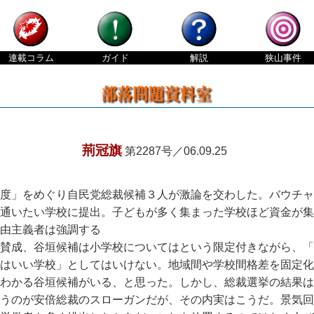
連載
コラム
ガイド
解説
狭山
事件
荊冠旗
第2287号／06.09.25
度」をめぐり自民党総裁候補３人が激論を交わした。バウチャ
通いたい学校に提出。子どもが多く集まった学校ほど資金が集
由主義者は強調する
賛成、谷垣候補は小学校についてはという限定付きながら、「
ちはいい学校」としてはいけない。地域間や学校間格差を固定化
わかる谷垣候補がいる、と思った。しかし、総裁選挙の結果は
うのが安倍総裁のスローガンだが、その内実はこうだ。景気回