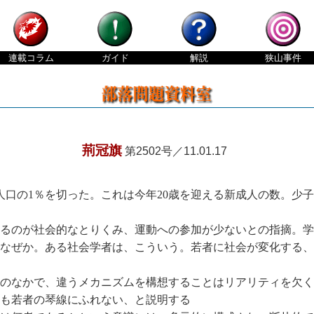
連載
コラム
ガイド
解説
狭山
事件
荊冠旗
第2502号／11.01.17
人口の1％を切った。これは今年20歳を迎える新成人の数。少
るのが社会的なとりくみ、運動への参加が少ないとの指摘。学
なぜか。ある社会学者は、こういう。若者に社会が変化する、
のなかで、違うメカニズムを構想することはリアリティを欠く
も若者の琴線にふれない、と説明する