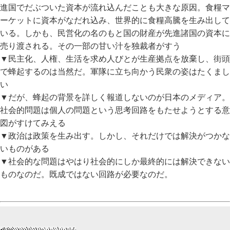
進国でだぶついた資本が流れ込んだことも大きな原因。食糧マ
ーケットに資本がなだれ込み、世界的に食糧高騰を生み出して
いる。しかも、民営化の名のもと国の財産が先進諸国の資本に
売り渡される。その一部の甘い汁を独裁者がすう
▼民主化、人権、生活を求め人びとが生産拠点を放棄し、街頭
で蜂起するのは当然だ。軍隊に立ち向かう民衆の姿はたくまし
い
▼だが、蜂起の背景を詳しく報道しないのが日本のメディア。
社会的問題は個人の問題という思考回路をもたせようとする意
図がすけてみえる
▼政治は政策を生み出す。しかし、それだけでは解決がつかな
いものがある
▼社会的な問題はやはり社会的にしか最終的には解決できない
ものなのだ。既成ではない回路が必要なのだ。