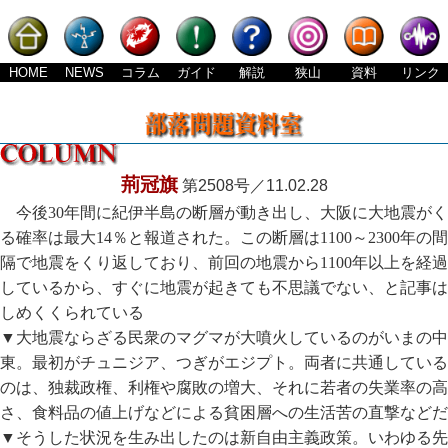
HOME
NEWS
コラム
ガイド
解説
狭山
資料
リンク
荊冠旗
第2508号／11.02.28
今後30年間に紀伊半島の断層が動き出し、大阪に大地震がく
る確率は最大14％と報道された。この断層は1100～2300年の間
隔で地震をくり返しており、前回の地震から1100年以上を経過
しているから、すぐに地震が起きても不思議でない、と記事は
しめくくられている
▼大地震ならざる民衆のマグマが大噴火しているのがいまの中
東。最初がチュニジア、つぎがエジプト。両者に共通している
のは、独裁政権、利権や腐敗の増大、それに若者の失業率の高
さ、食料品の値上げなどによる貧困層への生活苦の直撃などだ
▼そうした状況を生み出したのは新自由主義政策。いわゆる先