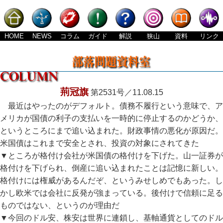
HOME
NEWS
コラム
ガイド
解説
狭山
資料
リンク
荊冠旗
第2531号／11.08.15
最近はやったのがデフォルト。債務不履行という意味で、ア
メリカが国債の利子の支払いを一時的に停止するのかどうか、
というところにまで追い込まれた。財政事情の悪化が原因だ。
米国債はこれまで安全とされ、投資の対象にされてきた
▼ところが格付け会社が米国債の格付けを下げた。山一証券が
格付けを下げられ、倒産に追い込まれたことは記憶に新しい。
格付けには権威があるんだぞ、というみせしめでもあった。し
かし欧米では会社に反発が強まっている。後付けで信頼に足る
ものではない、というのが理由だ
▼今回のドル安、株安は世界に連鎖し、基軸通貨としてのドル