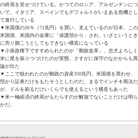
の終焉を見せつけている。かつてのロシア、アルゼンチンにつ
いで、イタリア、スペインでもデフォルトがいまある危機とし
て進行している
▼米国債の20％（71兆円）を買い、支えているのが日本。この
米国債、米国内の金庫に「保護預かり」され、いざというとき
に売り捌こうとしてもできない構造になっている
▼小泉政権下ですすめられたのが「郵政改革」。忠犬よろしく
米に尾を振りつづけたのが実態。さすがに保守のなかからも異
論が出た
▼ここで狙われたのが郵政の資産350兆円。米国債を買わせ、
預かり証券だけをもたそうとしたのだ。まるでインチキ商法だ
が、ドルを刷るだけいくらでも使えるという構造もあった
▼米一極経済の終焉がもたらすのが解放でないことだけは明ら
かだ。