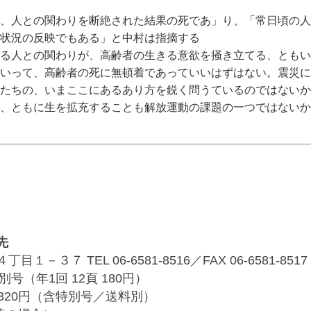
、人との関わりを断絶された結果の死であ」り、「常日頃の人
状況の反映でもある」と中村は指摘する
ざる人との関わりが、高齢者の生きる意欲を掻き立てる、ともい
いって、高齢者の死に無頓着であっていいはずはない。震災に
たちの、いまここにあるあり方を鋭く問うているのではないか
い、ともに生を拡充することも解放運動の課題の一つではないか
先
３７ TEL 06-6581-8516／FAX 06-6581-8517
別号（年1回 12頁 180円）
320円（含特別号／送料別）