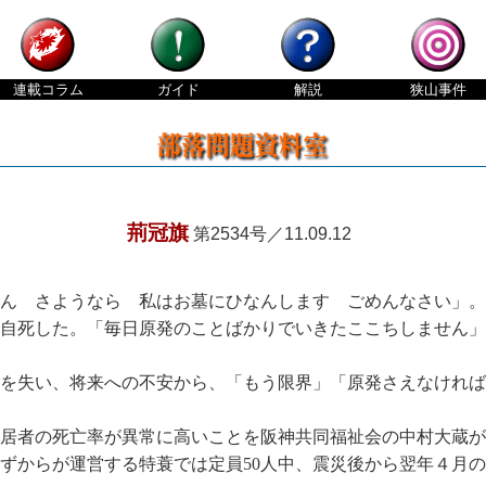
連載
コラム
ガイド
解説
狭山
事件
荊冠旗
第2534号／11.09.12
 さようなら 私はお墓にひなんします ごめんなさい」。こ
自死した。「毎日原発のことばかりでいきたここちしません」
を失い、将来への不安から、「もう限界」「原発さえなければ
居者の死亡率が異常に高いことを阪神共同福祉会の中村大蔵が
ずからが運営する特蓑では定員50人中、震災後から翌年４月の