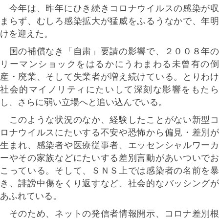
今年は、昨年にひき続きコロナウイルスの感染が収
まらず、むしろ感染拡大が猛威をふるうなかで、年明
けを迎えた。
国の補償なき「自粛」要請の影響で、２００８年の
リーマンショックをはるかにうわまわる未曾有の倒
産・廃業、そして失業者が増え続けている。とりわけ
社会的マイノリティにたいして深刻な影響をもたら
し、さらに弱い立場へと追い込んでいる。
このような状況のなか、経験したことがない新型コ
ロナウイルスにたいする不安や恐怖から偏見・差別が
生まれ、感染者や医療従事者、エッセンシャルワーカ
ーやその家族などにたいする差別言動があいついでお
こっている。そして、ＳＮＳ上では感染者の名前を暴
き、誹謗中傷をくり返すなど、社会的なバッシングが
あふれている。
そのため、ネットの発信者情報開示、コロナ差別根