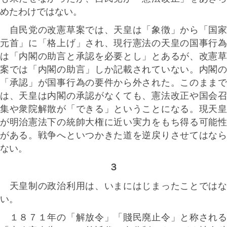
めたわけではない。
自民党の改憲草案では、天皇は「象徴」から「国家
元首」に「格上げ」され、現行憲法の天皇の国事行為
は「内閣の助言と承認を必要とし」とあるが、改憲草
案では「内閣の助言」しか記載されていない。内閣の
「承認」が国事行為の要件から外された。このままで
は、天皇は内閣の承認がなくても、憲法改正や国会召
集や衆院解散が「できる」ということになる。現天皇
が明治憲法下の統帥大権に近い実力をもち得る可能性
がある。戦争へといつかきた道を逆戻りさせてはなら
ない。
３
天皇制の政治利用は、いまにはじまったことではな
い。
１８７１年の「解放令」「賤民廃止令」と称される