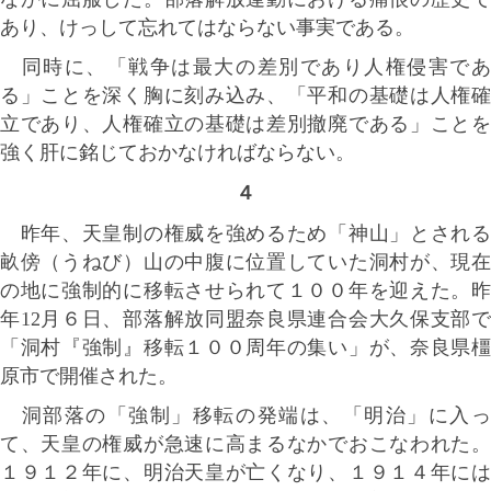
あり、けっして忘れてはならない事実である。
同時に、「戦争は最大の差別であり人権侵害であ
る」ことを深く胸に刻み込み、「平和の基礎は人権確
立であり、人権確立の基礎は差別撤廃である」ことを
強く肝に銘じておかなければならない。
４
昨年、天皇制の権威を強めるため「神山」とされる
畝傍（うねび）山の中腹に位置していた洞村が、現在
の地に強制的に移転させられて１００年を迎えた。昨
年12月６日、部落解放同盟奈良県連合会大久保支部で
「洞村『強制』移転１００周年の集い」が、奈良県橿
原市で開催された。
洞部落の「強制」移転の発端は、「明治」に入っ
て、天皇の権威が急速に高まるなかでおこなわれた。
１９１２年に、明治天皇が亡くなり、１９１４年には