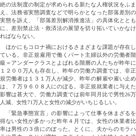
絶の法制度の制定が求められる新たな人権状況をふま
え、法務省実態調査などで明らかとなった部落差別の
実態を訴え、「部落差別解消推進法」の具体化ととも
に、差別禁止法・救済法の展望を切り拓いていかなけ
ればならない。
ほかにもコロナ禍におけるさまざまな課題が存在し
ている。非正規雇用で働くパート主婦以外の労働者階
級＝アンダークラスとよばれる階層の人たちが昨年に
１２００万人も存在し、昨年の労働力調査では、非正
規労働者は１３１万人が減少、昨年の解雇や雇い止め
は、７万９６０８人にのぼる。非正規就業者に与えた
影響は甚大で、労働力調査では前年同月比で男性26万
人減、女性71万人と女性の減少がいちじるしい。
「緊急事態宣言」の影響によって仕事を休まざるを
得ない女性が多かった昨年４月では、女性の休業者比
率は男性の３倍にのぼった。とくに、夫からのモラハ