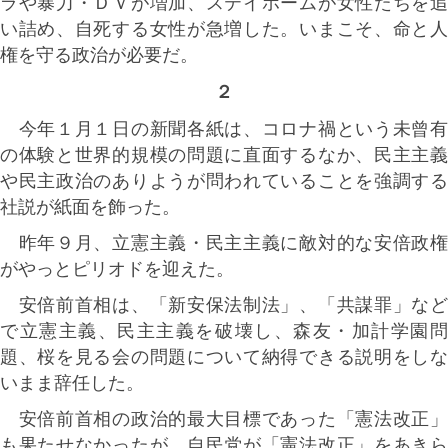
ラや暴力・ＤＶが増加、ステイホームが女性たちを追
い詰め、自死する女性が急増した。いまこそ、命と人
権を守る政治が必要だ。
２
今年１月１日の新聞各紙は、コロナ禍という未曾有
の体験と世界的規模の問題に直面するなか、民主主義
や民主政治のありようが問われていることを強調する
社説が紙面を飾った。
昨年９月、立憲主義・民主主義に敵対的な安倍政権
がやっとピリオドを迎えた。
安倍前首相は、「新安保法制法」、「共謀罪」など
で立憲主義、民主主義を破壊し、森友・加計学園問
題、桜を見る会の問題について納得できる説明をしな
いまま辞任した。
安倍前首相の政治的最大目標であった「憲法改正」
も果たせなかったが、自民党が「憲法改正」をあきら