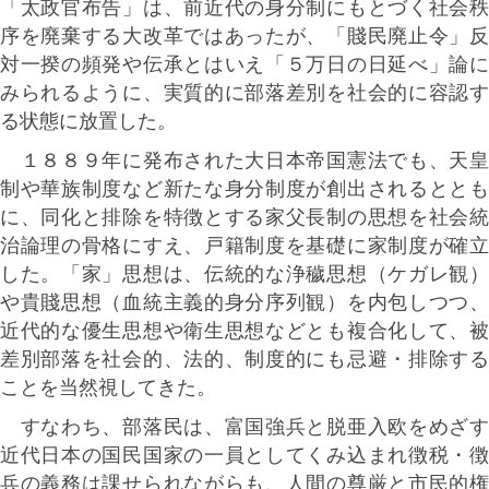
「太政官布告」は、前近代の身分制にもとづく社会秩
序を廃棄する大改革ではあったが、「賤民廃止令」反
対一揆の頻発や伝承とはいえ「５万日の日延べ」論に
みられるように、実質的に部落差別を社会的に容認す
る状態に放置した。
１８８９年に発布された大日本帝国憲法でも、天皇
制や華族制度など新たな身分制度が創出されるととも
に、同化と排除を特徴とする家父長制の思想を社会統
治論理の骨格にすえ、戸籍制度を基礎に家制度が確立
した。「家」思想は、伝統的な浄穢思想（ケガレ観）
や貴賤思想（血統主義的身分序列観）を内包しつつ、
近代的な優生思想や衛生思想などとも複合化して、被
差別部落を社会的、法的、制度的にも忌避・排除する
ことを当然視してきた。
すなわち、部落民は、富国強兵と脱亜入欧をめざす
近代日本の国民国家の一員としてくみ込まれ徴税・徴
兵の義務は課せられながらも、人間の尊厳と市民的権