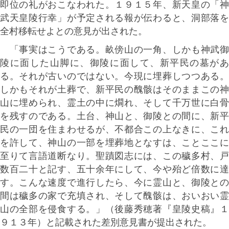
即位の礼がおこなわれた。１９１５年、新天皇の「神
武天皇陵行幸」が予定される報が伝わると、洞部落を
全村移転せよとの意見が出された。
「事実はこうである。畝傍山の一角、しかも神武御
陵に面した山脚に、御陵に面して、新平民の墓があ
る。それが古いのではない。今現に埋葬しつつある。
しかもそれが土葬で、新平民の醜骸はそのままこの神
山に埋められ、霊土の中に燗れ、そして千万世に白骨
を残すのである。土台、神山と、御陵との間に、新平
民の一団を住まわせるが、不都合この上なきに、これ
を許して、神山の一部を埋葬地となすは、ことここに
至りて言語道断なり。聖蹟図志には、この穢多村、戸
数百二十と記す、五十余年にして、今や殆ど倍数に達
す。こんな速度で進行したら、今に霊山と、御陵との
間は穢多の家で充填され、そして醜骸は、おいおい霊
山の全部を侵食する。」（後藤秀穂著『皇陵史稿』１
９１３年）と記載された差別意見書が提出された。