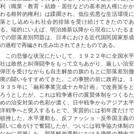
利（職業・教育・結婚・居住などの基本的人権にかか
わる根幹的権利）は蹂躙され、低位劣悪な生活環境に
落とし込められ社会的排除を受け続けてきたのであ
る。端的にいえば、明治維新以降から現在にいたるま
での部落差別問題は、日本における近代国民国家形成
の過程で再編され生み出されてきたものである。
この悲惨な状況にたいして、１９２２年に全国水平
社は敢然と糾弾闘争をもって立ちあがり、厳しい治安
弾圧を受けながらも自主解放の旗のもとに部落差別撤
廃の闘いをすすめてきた。この事態の前に政府は、１
９３５年に「融和事業完成十カ年計画」で改善策をと
ろうとしたが、これは戦争遂行の翼賛体制をつくるた
めの治安対策の色彩が濃く、日中戦争からアジア太平
洋戦争へと突入するもとで、実質的には初年度だけで
頓挫した。水平運動も、反ファッショ・反帝国主義の
闘いに命がけで奮闘したが、ついには戦争協力体制の
なかに屈服した。部落解放運動における痛恨の歴史で