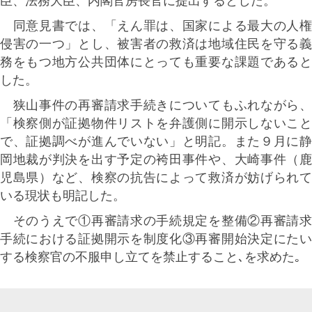
臣、法務大臣、内閣官房長官に提出するとした。
同意見書では、「えん罪は、国家による最大の人権
侵害の一つ」とし、被害者の救済は地域住民を守る義
務をもつ地方公共団体にとっても重要な課題であると
した。
狭山事件の再審請求手続きについてもふれながら、
「検察側が証拠物件リストを弁護側に開示しないこと
で、証拠調べが進んでいない」と明記。また９月に静
岡地裁が判決を出す予定の袴田事件や、大崎事件（鹿
児島県）など、検察の抗告によって救済が妨げられて
いる現状も明記した。
そのうえで①再審請求の手続規定を整備②再審請求
手続における証拠開示を制度化③再審開始決定にたい
する検察官の不服申し立てを禁止すること､を求めた｡