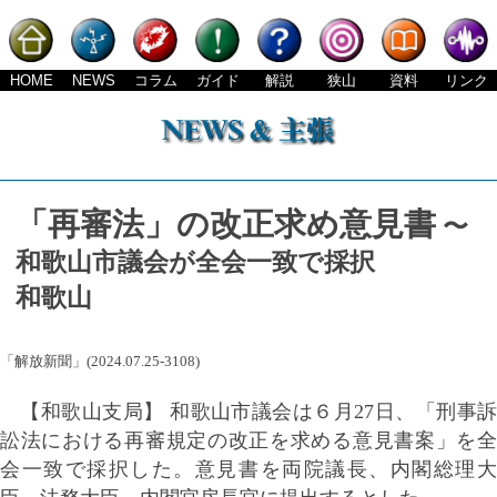
HOME
NEWS
コラム
ガイド
解説
狭山
資料
リンク
「再審法」の改正求め意見書
〜
和歌山市議会が全会一致で採択
和歌山
「解放新聞」(2024.07.25-3108)
【和歌山支局】 和歌山市議会は６月27日、「刑事訴
訟法における再審規定の改正を求める意見書案」を全
会一致で採択した。意見書を両院議長、内閣総理大