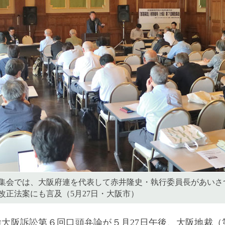
集会では、大阪府連を代表して赤井隆史・執行委員長があいさ
改正法案にも言及（5月27日・大阪市）
大阪訴訟第６回口頭弁論が５月27日午後、大阪地裁（