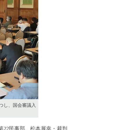
つし、国会審議入
第22民事部、松本展幸・裁判