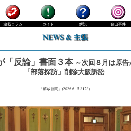
連載
コラム
ガイド
解説
狭山
事件
が「反論」書面３本
～次回８月は原告
「部落探訪」削除大阪
訴訟
「解放新聞」(2026.6.15-3178)