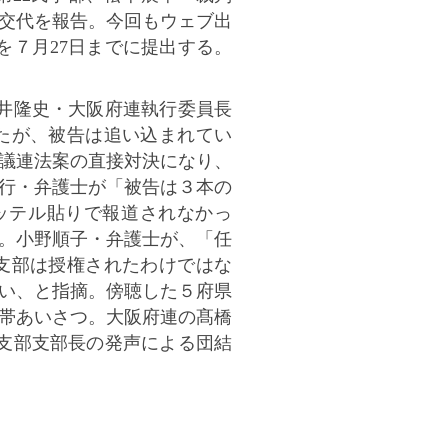
交代を報告。今回もウェブ出
を７月27日までに提出する。
井隆史・大阪府連執行委員長
たが、被告は追い込まれてい
議連法案の直接対決になり、
行・弁護士が「被告は３本の
ッテル貼りで報道されなかっ
。小野順子・弁護士が、「任
支部は授権されたわけではな
い、と指摘。傍聴した５府県
帯あいさつ。大阪府連の髙橋
支部支部長の発声による団結