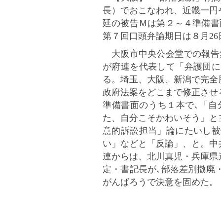
長）でおこなわれ、近畿一円
廷の被告Ｍは第２～４準備書
第７回口頭弁論期日は８月26
大阪市中央公会堂での報告集
が府連を代表して「弁護団に
る。埼玉、大阪、新潟で完全
政府法案をどこまで修正させ
準備書面のうち１本で､「自
た、自分こそかわいそう」と
意的訴訟担当」論にたいし被
い」などと「反論」、と。中
連からは、北川真児・兵庫県
定・書記長が､部落差別撤廃
がんばろうで決意を固めた。