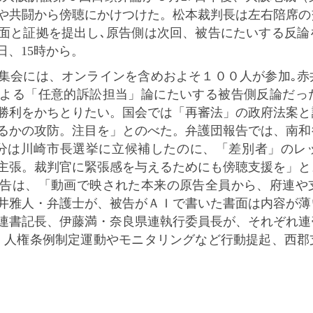
や共闘から傍聴にかけつけた。松本裁判長は左右陪席の
面と証拠を提出し､原告側は次回、被告にたいする反論
日、15時から。
会には、オンラインを含めおよそ１００人が参加｡赤
よる「任意的訴訟担当」論にたいする被告側反論だっ
勝利をかちとりたい。国会では「再審法」の政府法案と
るかの攻防。注目を」とのべた。弁護団報告では、南和
分は川崎市長選挙に立候補したのに、「差別者」のレ
主張。裁判官に緊張感を与えるためにも傍聴支援を」と
告は、「動画で映された本来の原告全員から、府連や
井雅人・弁護士が、被告がＡＩで書いた書面は内容が薄
連書記長、伊藤満・奈良県連執行委員長が、それぞれ連
・人権条例制定運動やモニタリングなど行動提起、西郡