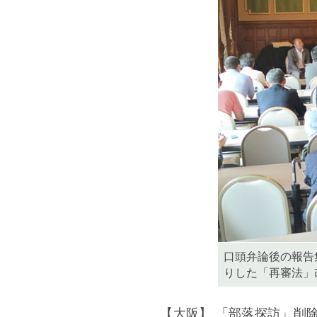
口頭弁論後の報告
りした「再審法」
【大阪】 「部落探訪」削除