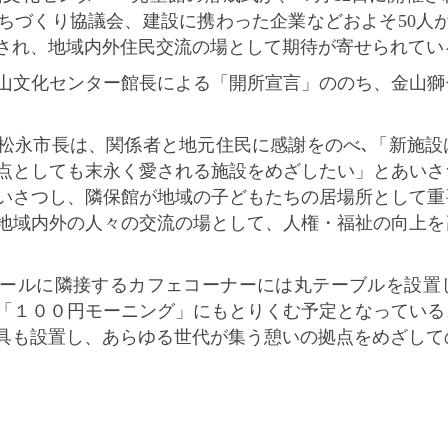
ちづくり協議会、建設に携わった企業などおよそ50人
され、地域内外住民交流の場として期待が寄せられてい
文化センター館長による「開所宣言」ののち、金山獅
永市長は、関係者と地元住民に感謝をのべ､「新施設
点としても末永く愛される施設をめざしたい」とあいさ
いさつし、隣保館が地域の子どもたちの居場所として重
地域内外の人々の交流の場として、人権・福祉の向上を
ールに隣接するカフェコーナーには丸テーブルを設置
「１００円モーニング」にもとりくむ予定となっている
具も設置し、あらゆる世代が集う憩いの拠点をめざして