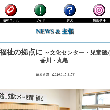
連載
コラム
ガイド
解説
狭山
事件
福祉の拠点に
～文化センター・児童館
香川・丸亀
「解放新聞」(2026.6.15-3178)