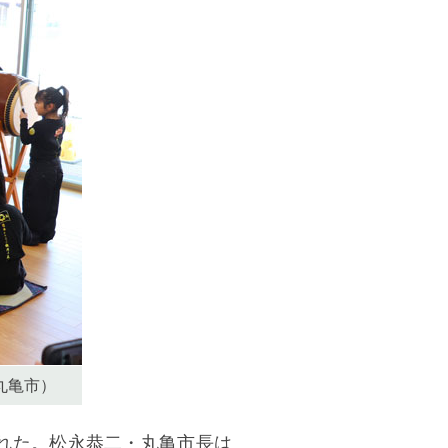
丸亀市）
れた。松永恭二・丸亀市長は