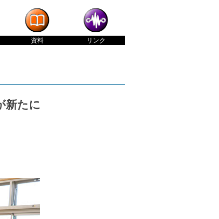
資料
リンク
が新たに